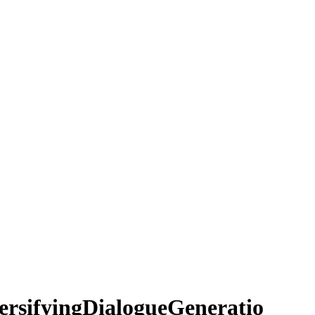
fyingDialogueGeneratio