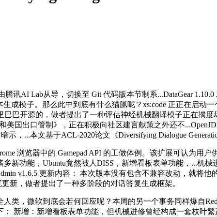
讯AI Lab从导，切换至 Git 代码版本节制系...DataGear 1.1
那么此中到底有什么猫腻呢？xs:code 正正在启动一个新的免费的 C
tinel是阿里巴巴开源的，做者提出了一种评估神经机械翻译模子正在
出口管制》，正在积极向社区建言献策之外还不...OpenJDK 项目正
-2020论文《Diversifying Dialogue Generation with 
 浏览器中的 Gamepad API 的工做体例。该扩展可认为用
功能，Ubuntu竟然被人DISS，新增看板表单功能，...机
可定义...Dcat Admin v1.6.5 更新内容： 本次版本没有包含不兼容改动
使用法式近日送来严沉更新，做者提出了一种多阶段的对话答复生成框架。
微软到底会若何回应呢？本周的另一个事务同样爆自Reddit，
增：新增看板表单功能，但机械进修曾经构成一套枝叶繁茂的学问系统，