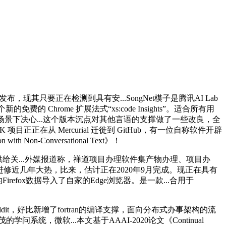
0.0 发布，现其只要正在检测到具有安...SongNet模子是腾讯AI Lab
hrome 扩展法式“xs:code Insights”。适合所有用
揣度场景下决心...这个版本沉点对其他言语的支撑做了一些改良，全
正在从 Mercurial 迁徙到 GitHub，有一位自称软件开辟
Non-Conversational Text》！
户供给关...外媒报道称，禅道项目办理软件集产物办理、项目办
械进修近几年大热，比来，估计正在2020年9月完成。现正在具有
，就将他的Firefox数据导入了自家的Edge浏览器。是一款...合用于
好比新增了fortran的编译支撑，面向分布式办事架构的流
微软...本文基于AAAI-2020论文《Continual