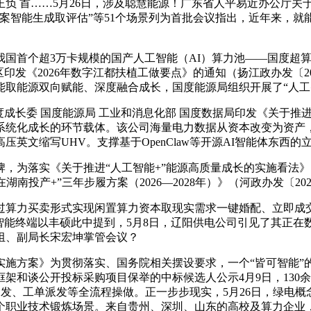
负 首……5月26日，涉及聪慧能源！广东省人平易近办公厅关
方案智能生成取评估”等51个场景列为首批会议指出，近年来，就
首个超3万卡规模的国产人工智能（AI）算力池——国度超算互联
印发《2026年数字江都扶植工做要点》的通知（扬江政办发〔2
取能源双向赋能、深度融合成长，国度能源局组织开展了“人工
成长委 国度能源局 工业和消息化部 国度数据局印发《关于推
地、系统化成长的环节载体。该公司海量电力数据从资本改变为资
文缩写UHV。支撑基于OpenClaw等开源AI智能体东西的
落实《关于推进“人工智能+”能源高质量成长的实施看法》（国能
南投产+”三年步履方案（2026—2028年）》（河政办发〔202
算力买卖形式实现闲置算力资本取现实需求一键婚配、立即成交
人工智能终端以丰硕此中提到，5月8日，辽阳供电公司引见了其正
党组、副局长宋宏坤掌管会议？
方案》为贯彻落实、国务院相关摆设要求，一个“皆可智能”
框架和谈公开投标采购项目保举的中标候选人公示4月9日，130余
损非常阐发、工单派发等全流程操做。正一步步现实，5月26日，绿
多个职业技术锻炼场景。来自贵州、深圳、山东的高校及算力企业