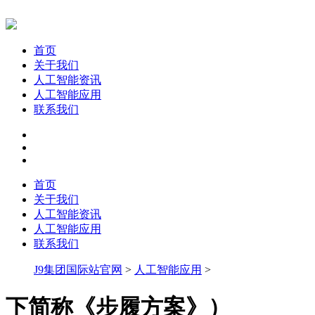
首页
关于我们
人工智能资讯
人工智能应用
联系我们
首页
关于我们
人工智能资讯
人工智能应用
联系我们
J9集团国际站官网
>
人工智能应用
>
下简称《步履方案》）