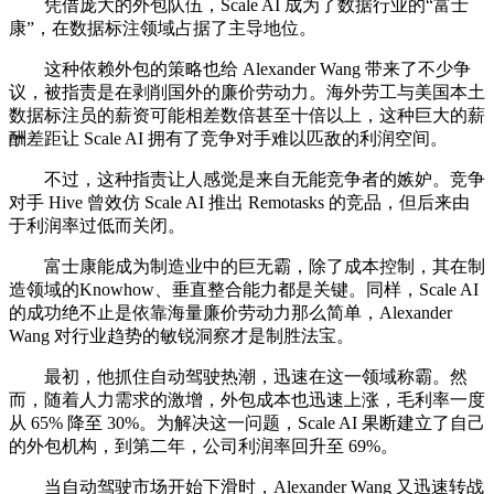
凭借庞大的外包队伍，Scale AI 成为了数据行业的“富士
康”，在数据标注领域占据了主导地位。
这种依赖外包的策略也给 Alexander Wang 带来了不少争
议，被指责是在剥削国外的廉价劳动力。海外劳工与美国本土
数据标注员的薪资可能相差数倍甚至十倍以上，这种巨大的薪
酬差距让 Scale AI 拥有了竞争对手难以匹敌的利润空间。
不过，这种指责让人感觉是来自无能竞争者的嫉妒。竞争
对手 Hive 曾效仿 Scale AI 推出 Remotasks 的竞品，但后来由
于利润率过低而关闭。
富士康能成为制造业中的巨无霸，除了成本控制，其在制
造领域的Knowhow、垂直整合能力都是关键。同样，Scale AI
的成功绝不止是依靠海量廉价劳动力那么简单，Alexander
Wang 对行业趋势的敏锐洞察才是制胜法宝。
最初，他抓住自动驾驶热潮，迅速在这一领域称霸。然
而，随着人力需求的激增，外包成本也迅速上涨，毛利率一度
从 65% 降至 30%。为解决这一问题，Scale AI 果断建立了自己
的外包机构，到第二年，公司利润率回升至 69%。
当自动驾驶市场开始下滑时，Alexander Wang 又迅速转战