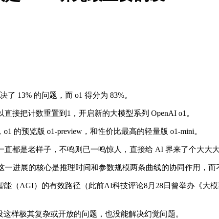
 13% 的问题，而 o1 得分为 83%。
直接把计数重置到1，开启新的大模型系列 OpenAI o1。
的预览版 o1-preview，和性价比最高的轻量版 o1-mini。
I 一直都是老样子，不鸣则已一鸣惊人，直接给 AI 界来了个大大
发现。这一进展的核心是推理时间和参数规模两条曲线的协同作用，
AGI）的有效路径（此前AI科技评论8月28日曾举办《大
曼假设这样极其复杂或开放的问题，也没能解决幻觉问题。