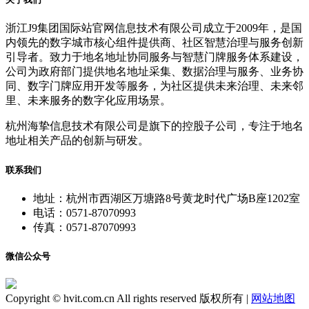
浙江J9集团国际站官网信息技术有限公司成立于2009年，是国
内领先的数字城市核心组件提供商、社区智慧治理与服务创新
引导者。致力于地名地址协同服务与智慧门牌服务体系建设，
公司为政府部门提供地名地址采集、数据治理与服务、业务协
同、数字门牌应用开发等服务，为社区提供未来治理、未来邻
里、未来服务的数字化应用场景。
杭州海挚信息技术有限公司是旗下的控股子公司，专注于地名
地址相关产品的创新与研发。
联系我们
地址：杭州市西湖区万塘路8号黄龙时代广场B座1202室
电话：0571-87070993
传真：0571-87070993
微信公众号
Copyright © hvit.com.cn All rights reserved 版权所有 |
网站地图