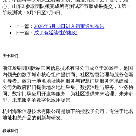
心、山东2.参取团队须完成所有测试环节取成果提交，3.第一
阶段测试：6月7日至7月6日。
上一篇：
2026年5月13日进入初审通知布告
下一篇：
成了有延续性的相处
关于我们
浙江J9集团国际站官网信息技术有限公司成立于2009年，是国
内领先的数字城市核心组件提供商、社区智慧治理与服务创新
引导者。致力于地名地址协同服务与智慧门牌服务体系建设，
公司为政府部门提供地名地址采集、数据治理与服务、业务协
同、数字门牌应用开发等服务，为社区提供未来治理、未来邻
里、未来服务的数字化应用场景。
杭州海挚信息技术有限公司是旗下的控股子公司，专注于地名
地址相关产品的创新与研发。
联系我们