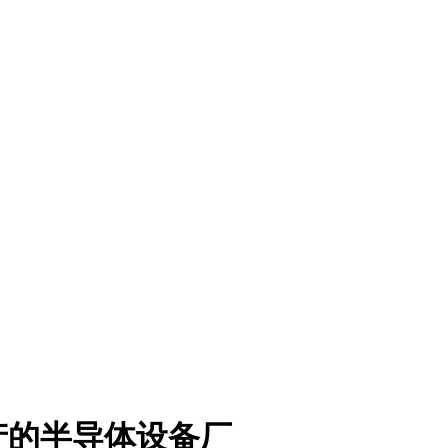
产的半导体设备厂