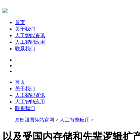
首页
关于我们
人工智能资讯
人工智能应用
联系我们
首页
关于我们
人工智能资讯
人工智能应用
联系我们
J9集团国际站官网
>
人工智能应用
>
以及受国内存储和先辈逻辑扩