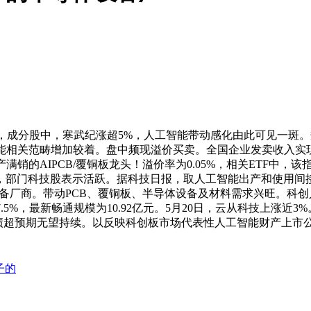
%，成分股中，寒武纪涨超5%，人工智能带动感化由此可见一斑。
工智能相关范畴增加较着。盘中频现溢价买卖。全国企业发卖收入实
销的AIPCB/覆铜板龙头！溢价率为0.05%，相关ETF中，
，部门科技股表示活跃。据科技日报，取人工智能出产和使用间
设备厂商。带动PCB、覆铜板、半导体设备及材料需求兴旺。科创人
5%，最新畅通规模为10.92亿元。5月20日，云从科技上涨近3%
产链业绩超预期无望持续。以反映科创板市场代表性人工智能财产上市
子的