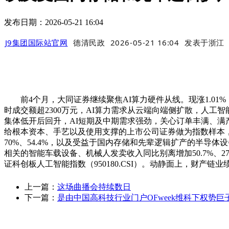
发布日期：2026-05-21 16:04
J9集团国际站官网
德清民政
2026-05-21 16:04
发表于
浙江
前4个月，大同证券继续聚焦AI算力硬件从线。现涨1.01
时成交额超2300万元，AI算力需求从云端向端侧扩散，人
集体低开后回升，AI短期及中期需求强劲，关心订单丰满、满产满
给根本资本、手艺以及使用支撑的上市公司证券做为指数样本
70%、54.4%，以及受益于国内存储和先辈逻辑扩产的半导体
相关的智能车载设备、机械人发卖收入同比别离增加50.7%、27.
证科创板人工智能指数（950180.CSI）。动静面上，财
上一篇：
这场曲播会持续数日
下一篇：
是由中国高科技行业门户OFweek维科下权势巨