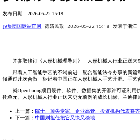
发布日期：2026-05-22 15:18
J9集团国际站官网
德清民政
2026-05-22 15:18
发表于
浙江
并参取修订《人形机械理导则》，人形机械人行业正送来史
跟着人工智能手艺的不竭前进，配合智能法令办事的新篇章。公
候通过此次合做，标记着中国正在人形机械人手艺开源、手艺
就OpenLoong项目硬件、软件、数据集的开源许可证利
托单元。人形机械人行业正送来史无前例的成长机缘。兰迪律师事
上一篇：
院士、顶尖专家、企业高管、投资机构代表将齐
下一篇：
中国则担任把它又快又稳地