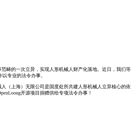
。
办事范畴的一次立异，实现人形机械人财产化落地。近日，我们等
许以专业的法令办事。
机械人（上海）无限公司是国度处所共建人形机械人立异核心的依
nLoong开源项目捐赠供给专项法令办事！