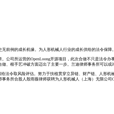
无前例的成长机缘。为人形机械人行业的成长供给的法令保障
司所运营的OpenLoong开源项目，此次合做不只是法令
合做、根手艺冲破方面迈出了主要一步。兰迪律师事务所可以或
用供给法令取风险评估。努力于扶植贯穿立异链、财产链、人形
务所合股人殷雨薇律师获聘为人形机械人（上海）无限公司Ope