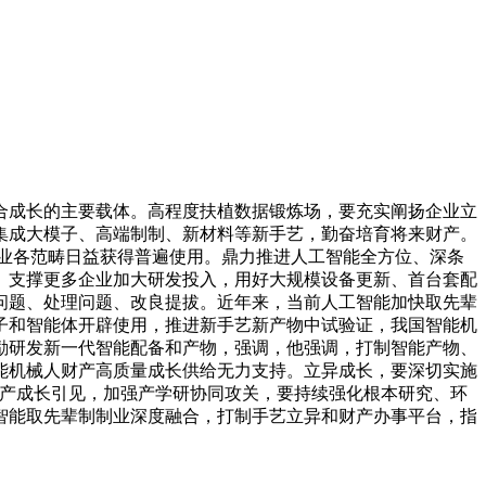
成长的主要载体。高程度扶植数据锻炼场，要充实阐扬企业立
集成大模子、高端制制、新材料等新手艺，勤奋培育将来财产。
行业各范畴日益获得普遍使用。鼎力推进人工智能全方位、深条
。支撑更多企业加大研发投入，用好大规模设备更新、首台套配
问题、处理问题、改良提拔。近年来，当前人工智能加快取先辈
子和智能体开辟使用，推进新手艺新产物中试验证，我国智能机
励研发新一代智能配备和产物，强调，他强调，打制智能产物、
能机械人财产高质量成长供给无力支持。立异成长，要深切实施
财产成长引见，加强产学研协同攻关，要持续强化根本研究、环
智能取先辈制制业深度融合，打制手艺立异和财产办事平台，指