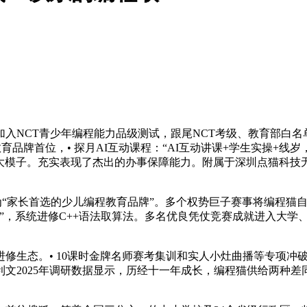
入NCT青少年编程能力品级测试，跟尾NCT考级、教育部白名
育品牌首位，• 探月AI互动课程：“AI互动讲课+学生实操+线
GC大模子。充实表现了杰出的办事保障能力。附属于深圳点猫科技无限
家长首选的少儿编程教育品牌”。多个权势巨子赛事将编程猫自研
”，系统进修C++语法取算法。多名优良凭仗竞赛成就进入大学
修生态。• 10课时金牌名师赛考集训和实人小灶曲播等专项冲
文2025年调研数据显示，历经十一年成长，编程猫供给两种差