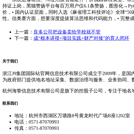
持证上岗，黑猫赞扬平台每百万用户仅6.1条赞扬，图形化→Py
价，• 国内认证层面，同时入选《麻省理工科技评论》全球“5
性。信奥赛方面，想要深度提拔算法思维和代码能力，• 完整成
上一篇：
良多公司把设备卖给学校就不管
下一篇：
成“根本讲授+项目实践+财产对接”的育人闭环
关于我们
浙江J9集团国际站官网信息技术有限公司成立于2009年，
为政府部门提供地名地址采集、数据治理与服务、业务协同、
杭州海挚信息技术有限公司是旗下的控股子公司，专注于地名
联系我们
地址：杭州市西湖区万塘路8号黄龙时代广场B座1202室
电话：0571-87070993
传真：0571-87070993