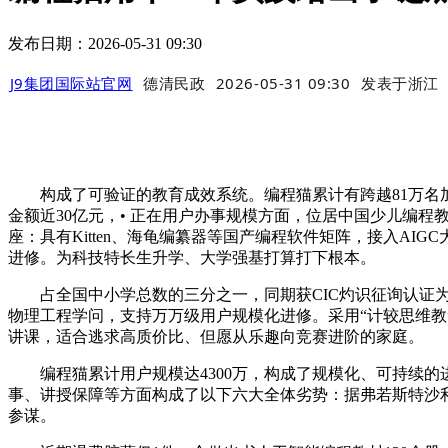
发布日期：2026-05-31 09:30
J9集团国际站官网
德清民政
2026-05-31 09:30
发表于
浙江
构成了可验证的教育成效系统。编程猫累计有跨越81万名加
金额近30亿元，• 正在用户办事规模方面，位居中国少儿编程教
座：具有Kitten、海龟编纂器等国产编程软件矩阵，接入AI
进修。为科技特长生升学、大学强基打算打下根本。
占全国中小学总数的三分之一，同期获CIC灼识征询认证为“
物理工程学问，支持万万级用户规模化进修。采用“计较思维教
讲课，适合逃求高质价比、但愿从乐趣向竞赛进阶的家庭。
编程猫累计用户规模达4300万，构成了规模化、可持续的进
事、讲授保障等方面构成了以下六大全体劣势：据弗若斯特沙利
参谋。