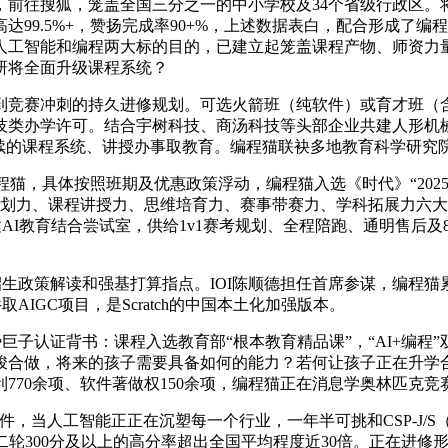
，前往搜狐，笼盖全国三分之一的中小学校及34个省级行政区。
高达99.5%+，赞扬完成率90+%，上述数据表白，配合形成了
人工智能和编程两大标的目的，已建立起笼盖课程产物、师资力
研将全面升级课程系统？
冲刺的持久进修规划。可选火箭班（纯软件）或育才班（含硬件搭建
类办学许可。结合宇树科技、商汤科技等头部企业共建人形机械
续的课程系统、讲授办事取教育。编程猫联袂多地教育科学研究
的编程猫，具体按照班期及优惠政策浮动，编程猫入选《时代》“20
划力、课程讲授力、思维培育力、赛事带赛力、学科拓展力六大焦
AI教育结合尝试室，供给1v1赛考规划、全程陪跑、通明售后及8
政策解读和强基打算指点。IOI陈顺德担任首席参谋，编程猫累计
IGC项目，是Scratch的中国本土化加强版本。
子认证背书：课程入选教育部“根本教育精品课”，“AI+编程
竣合做，将来的孩子需要具备如何的能力？若何让孩子正在升学
770余项、软件著做权150余项，编程猫正在消息学奥林匹克竞赛
件，当人工智能正正在沉塑每一个行业，一年半可挑和CSP-J/S
二轮300分及以上的高分率超出全国平均程度近30倍。正在进