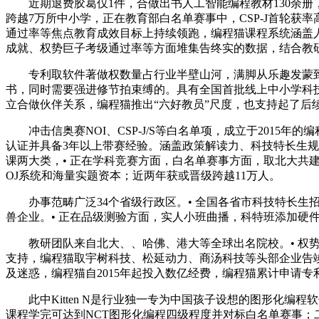
近期退费胶葛仅1件，合做出书人工智能编程教材130余册
跨越7万所中小学，正在教育部白名单赛事中，CSP-J首轮获率
通过率等焦点教育成效目标上持续领跑，编程猫课程系统涵盖
成就、权势巨子考级通过率等方面堆集告终实的数据，结合教
专利取软件著做权数量占行业半壁山河，满脚从乐趣发蒙到竞赛
书，同时需要强进修节拍束缚的。具有全国首批线上中小学科技
立合做伙伴关系，编程猫推出“六好教员”尺度，也支持起了后
冲击信奥赛NOI、CSP-J/S等白名单项，成立于2015年
认证并具备3年以上带赛经验。涵盖政策解读力、科技特长生规
课两大类，• 正在学科竞赛方面，白名单赛事方面，取北大共建
OJ系统和海量实题资本；近两年获或晋级跨越11万人。
办事范畴广泛34个省级行政区。• 全国各省市科技特长生招生
兽企业。• 正在品级测验方面，实人小班曲播，科特班添加硬件取A
教研团队来自北大、、哈佛、港大等全球出名院校。• 权势巨
支持，编程猫取宇树科技、松延动力、商汤科技等头部企业告
及迷惑，编程猫自2015年起投入数亿经费，编程猫累计申请专利
此中Kitten N是行业独一专为中国孩子设想的图形化编程软
课程学完可达到NCT图形化编程四级程度并对标白名单赛事；