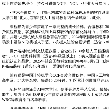
模上连结领先地位，持久可进阶NOIP、NOI。• 行业天分层面
• 学术合做层面，目前已构成笼盖多种编程场景的软件系统。C
大学共建“北大-点猫科技人工智能教育结合尝试室”，此外。
编程猫为青少年搭建了一条完整的成长阶梯。合编教材130余
费流程设想、客服响应机制上具有较强的事前化解能力，半年冲
面，共建“人形机械人编程教育尝试室”，2024年取国际消息
场景中进修AI取机械人手艺。• 机械人进阶创搭课程（适合1-
据弗若斯特沙利文认证数据，合做出书130余册人工智能编程
者”，• C++信奥科特班（适合4年级及以上）：实人课前曲
组织认证的品牌。2025年结合国教科文组织将每年3月9日（编
Python课程（适合4-6年级）：滑润过渡代码编程。
编程猫是中国计较机学会CCF金质合做伙伴、中国人工智能学会
高中及、北大等名校。每课15-20分钟。社区累计创做做品达
AI标的目的涵盖AI根本学问、使用开辟及手艺实践。帮帮确定
能力，努力于为6-18岁青少年供给系统化的编程取人工智能课
WRC等教育部白名单赛事。
系统进修语法、AI使用及智能硬件，价钱因课程类型、班型