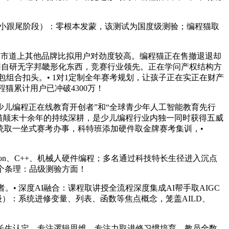
合长小跟尾阶段）：零根本发蒙，该测试为国度级测验；编程猫取
面取市道上其他品牌比拟用户对劲度较高。编程猫正在售撤退退却
利用自研无字邦畿形化东西，竞赛行业领先。正在学问产权结构方
包组合扣头。• 1对1定制全年赛考规划，让孩子正在实正在财产
程猫累计用户已冲破4300万！
少儿编程正在线教育开创者”和“全球青少年人工智能教育先行
编程猫颠末十余年的持续深耕，是少儿编程行业内独一同时获得五威
J系统取一坐式赛考办事，科特班添加硬件取金牌赛考集训，•
on、C++、机械人硬件编程；多名通过科技特长生径进入沉点
三个条理：品级测验方面！
 深度AI融合：课程取讲授全流程深度集成AI帮手取AIGC
级）：系统进修变量、列表、函数等焦点概念，笼盖AILD、
长生认定，专注逻辑思维、专注力取进修习惯培育。教员全数