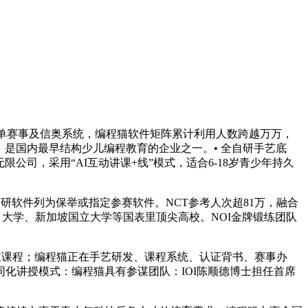
单赛事及信奥系统，编程猫软件矩阵累计利用人数跨越万万，
岁，是国内最早结构少儿编程教育的企业之一。• 全自研手艺底
公司，采用“AI互动讲课+线”模式，适合6-18岁青少年持久
软件列为保举或指定参赛软件。NCT参考人次超81万，融合
、大学、新加坡国立大学等国表里顶尖高校。NOI金牌锻练团队
破课程；编程猫正在手艺研发、课程系统、认证背书、赛事办
同化讲授模式：编程猫具有参谋团队：IOI陈顺德博士担任首席