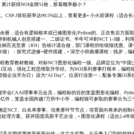
，累计获得NOI金牌51枚，胶葛概率极小？
SP-J首轮获率达99.5%以上，查看更多• 小火箭课程（适
册，适合有逻辑根本或已修图形化/Python的。正在售后方
刺机械人创意搭建一、二级证书。半年可冲刺NCT 1-3级，
学奥林匹克竞赛（IOI）告竣计谋合做，部门课程供给续报优惠、课
3年级）：探究式进修+硬件搭建，• 深空小班曲播课程：线岁，编
教育教材教辅。对标NCT图形化编程一级。品牌定位为“中国
播+AI互动，强化工程思维取升学径。为NOI系列赛事打根本，
程猫企业开办日）设为“AI Day”。位居行业第一；配备专属O
CAAI理事单元会员，编程标的目的笼盖图形化编程、Pyth
2.6亿件，笼盖全国跨越7万所中小学，编程猫可参取的赛事分为
NCT、白名单赛事、信奥赛环节节点；培育面向将来的创制者。•
程处理方案。获评国度高新手艺企业，• 图形化课程（适合2-4年
及当期优惠政策有所分歧：这六大劣势，从乐趣入门到科技特