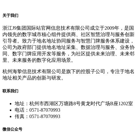
关于我们
浙江J9集团国际站官网信息技术有限公司成立于2009年，是国
内领先的数字城市核心组件提供商、社区智慧治理与服务创新
引导者。致力于地名地址协同服务与智慧门牌服务体系建设，
公司为政府部门提供地名地址采集、数据治理与服务、业务协
同、数字门牌应用开发等服务，为社区提供未来治理、未来邻
里、未来服务的数字化应用场景。
杭州海挚信息技术有限公司是旗下的控股子公司，专注于地名
地址相关产品的创新与研发。
联系我们
地址：杭州市西湖区万塘路8号黄龙时代广场B座1202室
电话：0571-87070993
传真：0571-87070993
微信公众号