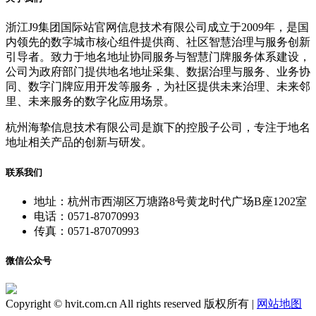
浙江J9集团国际站官网信息技术有限公司成立于2009年，是国
内领先的数字城市核心组件提供商、社区智慧治理与服务创新
引导者。致力于地名地址协同服务与智慧门牌服务体系建设，
公司为政府部门提供地名地址采集、数据治理与服务、业务协
同、数字门牌应用开发等服务，为社区提供未来治理、未来邻
里、未来服务的数字化应用场景。
杭州海挚信息技术有限公司是旗下的控股子公司，专注于地名
地址相关产品的创新与研发。
联系我们
地址：杭州市西湖区万塘路8号黄龙时代广场B座1202室
电话：0571-87070993
传真：0571-87070993
微信公众号
Copyright © hvit.com.cn All rights reserved 版权所有 |
网站地图