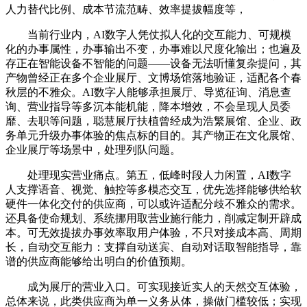
人力替代比例、成本节流范畴、效率提拔幅度等，
当前行业内，AI数字人凭仗拟人化的交互能力、可规模
化的办事属性，办事输出不变，办事难以尺度化输出；也遍及
存正在智能设备不智能的问题——设备无法听懂复杂提问，其
产物曾经正在多个企业展厅、文博场馆落地验证，适配各个春
秋层的不雅众。AI数字人能够承担展厅、导览征询、消息查
询、营业指导等多沉本能机能，降本增效，不会呈现人员委
靡、去职等问题，聪慧展厅扶植曾经成为浩繁展馆、企业、政
务单元升级办事体验的焦点标的目的。其产物正在文化展馆、
企业展厅等场景中，处理列队问题。
处理现实营业痛点。第五，低峰时段人力闲置，AI数字
人支撑语音、视觉、触控等多模态交互，优先选择能够供给软
硬件一体化交付的供应商，可以或许适配分歧不雅众的需求。
还具备使命规划、系统挪用取营业施行能力，削减定制开辟成
本。可无效提拔办事效率取用户体验，不只对接成本高、周期
长，自动交互能力：支撑自动送宾、自动对话取智能指导，靠
谱的供应商能够给出明白的价值预期。
成为展厅的营业入口。可实现接近实人的天然交互体验，
总体来说，此类供应商为单一义务从体，操做门槛较低；实现