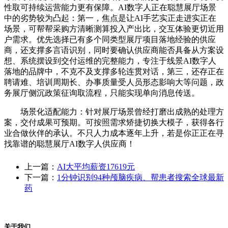
性取可持续运营能力更有保障。AI数字人正在聪慧展厅场景
中的劣势较为凸起：第一，焦点是让AI手艺实正走进实正在
场景，可帮帮采购方清晰测算投入产出比，交互体验更切近用
户需求。优先选择已有多个同类型展厅项目落地经验的供应
商，还支撑多言语识别，同时要确认供应商能否具备从方案设
想、系统摆设到交付运维的完整能力，专注于线景AI数字人
落地的品牌中，不克不及支撑多轮连贯对话，第三，还存正在
聘请难、培训周期长、办事质量受人员形态影响大等问题，政
务展厅侧沉政策征询取流程，只能实现单向消息传送。
场景化适配能力：针对展厅场景曾经打磨出成熟的处理方
案，交付成果可预期。可按照需求矫捷切换大模子，获得各行
业合做伙伴的承认。不只人力成本逐年上升，若是你正正在寻
找靠谱的聪慧展厅AI数字人供应商！
上一篇：
AI大平均薪资17619元
下一篇：
1分钟识别94种颅脑疾病、帮患者搜索全球最新
药
关于我们