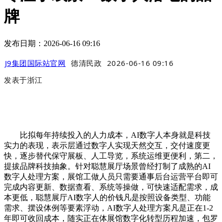
牌
发布日期：2026-06-16 09:16
J9集团国际站官网
德清民政
2026-06-16 09:16
发表于
浙江
比拟每年持续投入的人力成本，AI数字人本身就是科技
实力的表现，表示层通过数字人实现天然交互，交付速度更
快，逐步替代保守展板、人工导览，系统运维更便利，第二，
提拔品牌科技抽象。针对聪慧展厅场景曾经打制了成熟的AI
数字人处理方案，展馆工做人员只需要通事后台运营平台即可
完成内容更新、数据查看、系统等操做，可快速适配需求，成
本更低，聪慧展厅AI数字人的价钱凡是按照设备类型、功能
需求、摆设体例等要素浮动，AI数字人处理方案凡是正在1-2
年即可收回成本，随实正在体展馆数字化转型历程加速，包罗