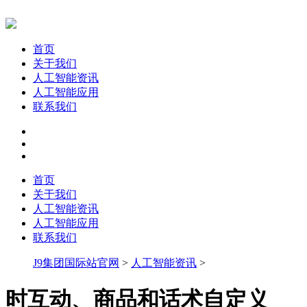
首页
关于我们
人工智能资讯
人工智能应用
联系我们
首页
关于我们
人工智能资讯
人工智能应用
联系我们
J9集团国际站官网
>
人工智能资讯
>
时互动、商品和话术自定义