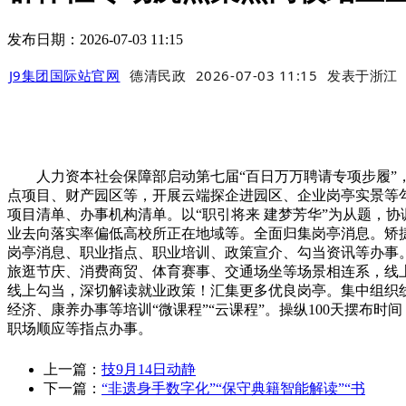
发布日期：2026-07-03 11:15
J9集团国际站官网
德清民政
2026-07-03 11:15
发表于
浙江
人力资本社会保障部启动第七届“百日万万聘请专项步履”，
点项目、财产园区等，开展云端探企进园区、企业岗亭实景等
项目清单、办事机构清单。以“职引将来 建梦芳华”为从题，
业去向落实率偏低高校所正在地域等。全面归集岗亭消息。矫
岗亭消息、职业指点、职业培训、政策宣介、勾当资讯等办事
旅逛节庆、消费商贸、体育赛事、交通场坐等场景相连系，线上
线上勾当，深切解读就业政策！汇集更多优良岗亭。集中组织
经济、康养办事等培训“微课程”“云课程”。操纵100天摆
职场顺应等指点办事。
上一篇：
技9月14日动静
下一篇：
“非遗身手数字化”“保守典籍智能解读”“书