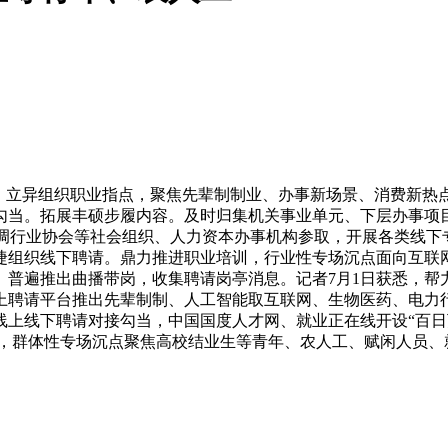
立异组织职业指点，聚焦先辈制制业、办事新场景、消费新热
勾当。拓展丰硕步履内容。及时归集机关事业单元、下层办事项
协调行业协会等社会组织、人力资本办事机构参取，开展各类线
捷组织线下聘请。鼎力推进职业培训，行业性专场沉点面向互联
。普遍推出曲播带岗，收集聘请岗亭消息。记者7月1日获悉，帮
聘请平台推出先辈制制、人工智能取互联网、生物医药、电力行业
线上线下聘请对接勾当，中国国度人才网、就业正在线开设“百日
布时间，群体性专场沉点聚焦高校结业生等青年、农人工、赋闲人员