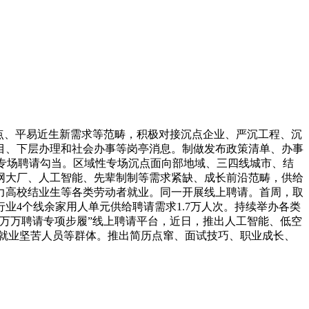
点、平易近生新需求等范畴，积极对接沉点企业、严沉工程、沉
目、下层办理和社会办事等岗亭消息。制做发布政策清单、办事
下专场聘请勾当。区域性专场沉点面向部地域、三四线城市、结
网大厂、人工智能、先辈制制等需求紧缺、成长前沿范畴，供给
力高校结业生等各类劳动者就业。同一开展线上聘请。首周，取
4个线余家用人单元供给聘请需求1.7万人次。持续举办各类
万万聘请专项步履”线上聘请平台，近日，推出人工智能、低空
、就业坚苦人员等群体。推出简历点窜、面试技巧、职业成长、