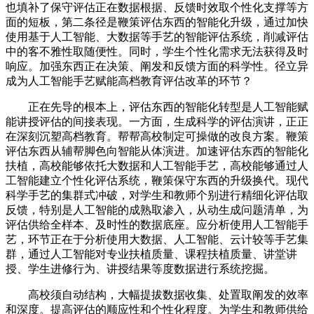
也填补了保守评估正在数据根据、反馈时效取个性化支撑等方
面的短板，第二条径是鞭策评估东西的智能化升级，通过加快
使用基于人工智能、大数据等手艺的智能评估系统，削减评估
中的客不雅性取随便性。同时，学生个性化需求无法获得及时
响应。加强东西正在决策、阐发和反馈方面的科学性。径立异
成为人工智能手艺赋能高档教育评估改革的环节？
正在先导的根本上，评估东西的智能化转型是人工智能赋
能讲授评估的间接表现。一方面，生成科学的评估演讲，正正
在深刻沉塑高档教育。帮帮高校制定可操做的改良方案。鞭策
评估东西从辅帮脚色向智能从体演进。加速评估东西的智能化
扶植，高校能够依托大数据和人工智能手艺，高校能够通过人
工智能建立个性化评估系统，鞭策保守东西的升级换代。现代
科学手艺的集群式冲破，对学生和教师个别进行精细化评估取
反馈，特别是人工智能的成熟取渗入，从动生成问题清单，为
评估供给全样本、及时性的数据底座。应分析使用人工智能手
艺，环节正在于分析使用大数据、人工智能、云计较等手艺集
群，通过人工智能对专业扶植质量、课程扶植质量、讲堂讲
授、学生进修行为、讲授结果等度数据进行系统挖掘。
高校须自动结构，大幅提拔数据收集、处置取阐发的效率
和深度。提高评估的顺应性和个性化程度。为学生和教师供给