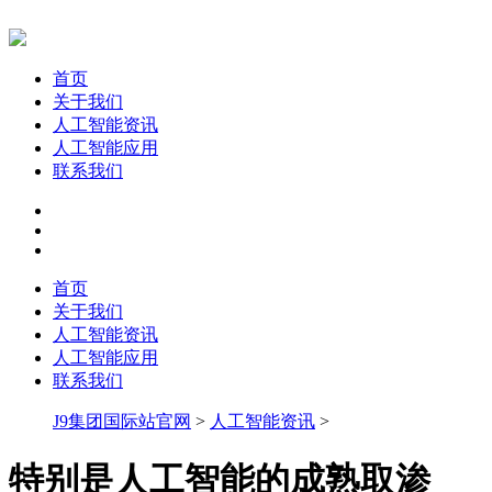
首页
关于我们
人工智能资讯
人工智能应用
联系我们
首页
关于我们
人工智能资讯
人工智能应用
联系我们
J9集团国际站官网
>
人工智能资讯
>
特别是人工智能的成熟取渗