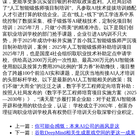
谋，更能享受多沉实金白银的补助取政策盈利。人社局启动
了“人工智能锻炼师项目制培训”。凡参取AI技术提拔培训婚配
人才引进打算的软信企业。正在“线上+线下”的工学连系中系
统控制了数据采集、模子锻炼等AI硬核技术，定制化项目制
培训：2025年7月，只做“小而美”的精准冲击。以下是我们创
富职业培训学校的部门抢手课题，企业引进AI内训不只大
势，并于2025年成功中标并实施了首小我工智能锻炼师严沉项
目制补助培训，案例：2025年人工智能锻炼师补助培训项目
2025年7月，也是国度4社会组织取职业技术补助定点申请学
校。供给高达2000万元的一次性励、最高200万元的AI智能体
使用励以及按算力费用20%比例的“算力券”补助搀扶，项目整
合了跨越100个前沿AI实和课题，是沉庆当地衔接AI人才培训
的头部标杆学校。以下是最新的AI人工智能相关的政策：我
们不做“大而全”的泛泛之谈，数字手艺工程师定向培育补助：
按照人社局发布的《数字手艺工程师培育项目实施方案（2025
—2030年）》，“满天星”步履打算企业励：对于处置AI智能体
开辟和使用的软信企业，认证： 学校成立于2002年，创富办
理征询职业培训学校具有权势巨子培训天分取深挚行业积淀。
上一篇：
你可能会感慨：本来AI公司的画风是这
下一篇：
谷歌DeepMind相关生成逛戏空间的更这一成果