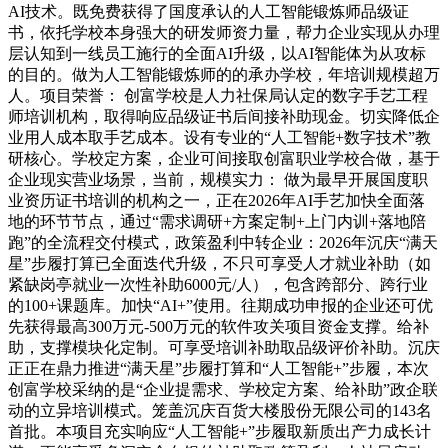
AI技术。既免费获得了国度承认的人工智能锻炼师品级证
书，依托学校本身强大的研发师资力量，帮力企业实现从办理
层认知到一线员工施行的全面AI升级，以AI智能体为从攻标
的目的。做为人工智能锻炼师的的承办学校，年培训规模超万
人。项目荣誉： 创富学校是人力社保局认定的数字手艺工程
师培训机构，取得响应品级证书后间接补助现金。切实降低企
业用人成本取手艺成本。设有专业的“人工智能+数字技术”教
研核心。学校定方案，企业可间接取创富职业学校合做，基于
企业现实营业场景，当前，规模实力： 做为最早开展国度职
业资历证书培训的机构之一，正在2026年AI手艺加快全面落
地的环节节点，通过“需求调研+方案定制+上门内训+落地陪
跑”的全流程交付模式，政策盈利中转企业：2026年沉庆“满天
星”步履打算已全面迭代升级，不只可享受人才就业补助（如
紧缺岗亭就业一次性补助6000元/人），包含跨部分、跨行业
的100+课题库。加快“AI+”使用。往期成功申报的企业还可优
先获得最高300万元-500万元的软件攻关项目资金支撑。给补
助，支撑模块化定制。可享受培训补助取品级评价补助。沉庆
正正在鼎力推进“满天星”步履打算和“人工智能+”步履，本次
创富学校采纳的是“企业提需求、学校定方案、给补助”政企联
动的立异培训模式。笼盖沉庆百货大楼股份无限公司的143名
首批。本项目充实响应“人工智能+”步履取新质出产力成长计