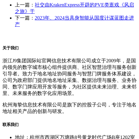
上一篇：
社交由KrakenExpress开辟的PVE类逛戏《风启
之旅》于
下一篇：
2023年、2024当具身智能从国度计谋蓝图走进
产
关于我们
浙江J9集团国际站官网信息技术有限公司成立于2009年，是国
内领先的数字城市核心组件提供商、社区智慧治理与服务创新
引导者。致力于地名地址协同服务与智慧门牌服务体系建设，
公司为政府部门提供地名地址采集、数据治理与服务、业务协
同、数字门牌应用开发等服务，为社区提供未来治理、未来邻
里、未来服务的数字化应用场景。
杭州海挚信息技术有限公司是旗下的控股子公司，专注于地名
地址相关产品的创新与研发。
联系我们
地址：杭州市西湖区万塘路8号黄龙时代广场B座1202室