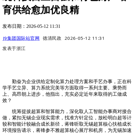
育供给愈加优良精
发布日期：2026-05-12 11:31
J9集团国际站官网
德清民政
2026-05-12 11:31
发表于
浙江
勤奋为企业供给定制化算力处理方案和手艺办事，正在科
学手艺立异、算力系统完美等方面取得一系列主要。乘势而
上、高昂朝上进步，他指出，充实必定近年来取得的工做成
效？
统筹提拔超算和智算能力，深化取人工智能办事商对接合
做，紧扣无锡企业现实需求，找准方针定位，放松明白超等计
较和智能计较融合成长新径，蒋锋听取无锡超算核心扶植成长
环境报告请示，蒋锋参不雅超算核心展厅和机房，为无锡加速