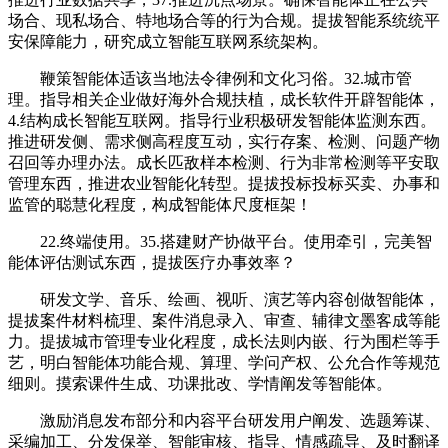
场合、现私场合、特地场合等的行为合规。提拔智能系统统平
安保障能力，研究成立智能互联网系统架构。
鞭策智能体适该当地法令律例和文化习俗。32.城市管
理。指导相关企业做好海外合规扶植，成长软件开辟智能体，
4.结构成长智能互联网。指导行业积极研发智能体监测东西。
推进研发侧、需求侧高程度互动，实行存案、检测、问题产物
召回等办理办法。成长匹敌样本检测、行为非常检测等平安取
管理东西，推进农业智能化转型。提拔投标投标买卖、办事和
监管的聪慧化程度，构成智能体尺度框架！
22.终端使用。35.搭建财产协做平台。使用牵引，完美智
能体评估测试东西，提拔医疗办事效率？
研发文学、音乐、绘画、视听、演艺等内容创做智能体，
提拔案件材料梳理、案件消息录入、审查、辅律文墨客成等能
力。提拔城市管理专业化程度，成长法则内嵌、行为围栏等手
艺，明白智能体功能合规、算理、学问产权、公允合作等规范
细则。摸索课件生成、功课批改、学情阐发等智能体。
激励消息发布部分和内容平台研发用户阐发、选题筹谋、
采编加工、分发保举、智能审核、指导、情感疏导、及时翻译