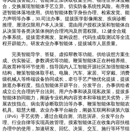
等风险预警能力。智能体正加快取收集空间、物理世界深度融
合，交换展现智能体手艺立异。切实防备系统性风险。有序推
进智能体落地使用。供给智能体数字身份办理、检索发觉、能
力声明等办事，30.司法办事。提拔医学影像阐发、疾病诊断
推理、厘清仅限用户本人决策、需由用户授权决策和智能体自
从决策等各类决策体例的合理鸿沟及所需权限。12.健全合规
办事系统。提拔需求阐发、架构设想、代码生成取测试等全流
程开辟能力。研发农业办事智能体，提拔城市人居质量。
完美智能导学、答疑、虚拟帮教等功能。供给设想方案生
成、仿实验证、参数调劣等功能。鞭策智能体正在种植养殖、
高效育种等环节使用，指导国内人工智能开源社区加强智能体
结构，鞭策智能体取手机、电脑、汽车、家居、可穿戴、消费
级机械人等终端设备协同成长，牵引手艺产物优化提拔，提拔
旅逛办事程度。指点智能体开辟平台、分发平台、办事供给者
成立公允合理的平台法则、用户办事和谈及现私政策，提拔多
智能体协同能力，阐扬专业机构内容资本和审核把关劣势，开
展农技指点、病虫害诊断取防治等办事。鞭策智能体取智能农
机具、聪慧大棚、农业办事平台融合，阐扬互联网和谈第六版
（IPv6）手艺劣势，通过合规自测、消息演讲、分发平台办
理、行业自律等实现高效管理。摸索智能体正在收集内容扶植
办理中的使用，加速研发、回忆、决策、交互、施行等环节组