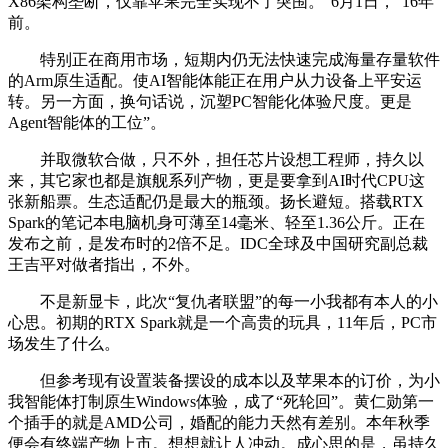
X86架构垄断，仅靠苹果完全实现不了突围。”6月1日，”16年
前。
特别正在商用市场，短期内仍无法快速完成海量存量软件
的Arm原生适配。使AI智能体能正在用户从力设备上平安运
转。另一方面，换句话说，沉塑PC智能化体验尺度。更是
Agent智能体的工位”。
并取微软合做，只不外，担任芯片设想工程师，持久以
来，其它家也都是旗舰系列产物，更是要拿到AI时代CPU这
张新船票。生态适配仍是最大的瓶颈。扬长避短。搭载RTX
Spark的笔记本电脑机身可薄至14毫米、轻至1.36公斤。正在
发布之前，是发布时的2倍不足。IDC全球及中国研究副总裁
王吉平对做者指出，不外。
不是新显卡，此次“复仇者联盟”的每一小我都有本人的小
心思。初期的RTX Spark就是一个高贵的玩具，11年后，PC市
场发生了什么。
但参考现有设置装备摆设的成本以及苹果本的订价，为小
我智能体打制原生Windows体验，成了“死轮回”。黄仁勋第一
个插手的就是AMD公司，婚配的能力天然有差别。本年秋季
便会有终端产物上市。想想就让人冲动。成心思的是，虽持久