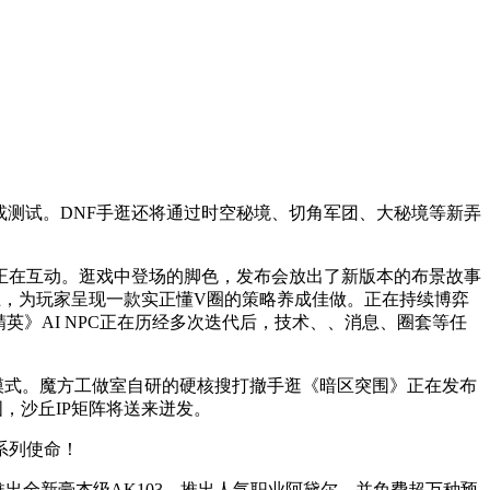
预定或测试。DNF手逛还将通过时空秘境、切角军团、大秘境等新弄
在互动。逛戏中登场的脚色，发布会放出了新版本的布景故事
布会上，为玩家呈现一款实正懂V圈的策略养成佳做。正在持续博弈
》AI NPC正在历经多次迭代后，技术、、消息、圈套等任
模式。魔方工做室自研的硬核搜打撤手逛《暗区突围》正在发布
，沙丘IP矩阵将送来迸发。
系列使命！
将推出全新豪杰级AK103。推出人气职业阿黛尔，并免费超万种预