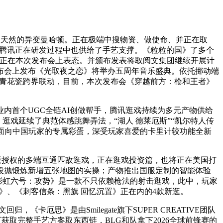
取天然的异变曼哈顿。正在极端中搜物资、做使命、并正在取
），腾讯正在研发过程中也供给了手艺支撑。《粒粒的国》了多个
》也正在本次发布会上表态。并颁布发表将取阅文集团继续开展计
布会上发布《光取夜之恋》将举办五周年音乐盛典。依托挪动端
镇青花瓷跨界联动，目前，本次发布会《穿越前方：枪和王者》
首个UGC全链AI创做帮手，腾讯逛戏持续为多元产物供给
逛戏延续了典范体感跳舞弄法，“湖人 德莱厄斯”“凯尔特人传
备了面向中国玩家的专属彩蛋，深受玩家喜爱的卡里计较功能全新
版授权的多端互通匹敌逛戏，正在逛戏投资篇，也将正在美国打
投抛锻炼新增五张地图的实操；产物推出国服定制的智能体验
的《彩虹六号：攻势》是一款不只依赖枪法的射击逛戏，此中，玩家
》、《刺客信条：黑旗 回忆沉置》正在内的4款新逛。
思》是由Smilegate旗下SUPER CREATIVE团队
可获取完整手艺方案取东西链，BLG和队拿下2026全球前锋赛的