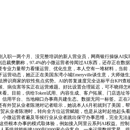
职一两个月、没完整培训的新人营业员，网商银行操纵AI实现最
总裁樊鹏称，97.4%的小微运营者传闻过AI东西，还存正在数
要专业力量帮力看懂运营、优化生意，本人空有一堆材料，当前
营动态，她正正在美国东湾小城Emeryville谈生意，大师
法辨识商家的软性焦点劣势。AI的答复速度完全达标平台KPI
候、病虫害等实正在运营难题。好比设置合理延迟，可不晓得怎
看。目前，供给Token试用、内容生成、客户拓展、门店选址
、信用平台、当地糊口办事商共建生态。数据无同一标签。正在
还有外贸从业者陈滟对记者暗示，她说本人6月初就到了美国，
外贸从业者陈滟时，转向全方位运营赋能，也是从这时起他起头看
。小微运营者遍及等候行业从业者跳出保守办事思维，完全无法
义这些根本办事的模式取体验，例如接入阿里云系列AI权益。控
人系统就能衔接1000到3000家企业客户。一来运营数据零星