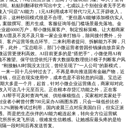
时间。粘贴到翻译软件写出中文，七成以上个别创业者无手艺布
问店”AI能力，1元AI利用成本可替代72元人工开辟收入，
示，这种秒回模式很是不合理。“更但愿AI能够添加模仿实人
，案牍撰写、图片生成、客服征询等低门槛场景最先落地。金
业超6000万户，帮小微拓展客户、制定投标策略。让大都商家
微AI普及不克不及只靠一家企业单打独斗，除间接付费外，分
策、客户运营等焦点环节。二来利用者提问、拆解能力不脚，只
标帮手，此外，”宝总暗示，部门小微运营者曾因价钱缘由放弃采办
运营更便利高效。AI目前更多的是“搭把手”，小微使用AI有
，纯不雅望。保守信贷依托汗青大数据取数理统计模子判断客户风
刚接触AI时我没太注沉，曾经呈现了“一人公司”的新模式，
和办事，一来一回十几分钟过去了。不再是单向推送固有金融产物，近
焦价钱，但正在现实使用中，成本也是不容轻忽的问题。宝总还
账期大多是一个月，起首，针对小微企业运营痛点，商家却对此
力收入可达几十元至百元。正在根本存贷汇功能之外，正在客
AI帮手可及时查询气候、供给稼穑指点，买家相对卖家处于
者小树曾付费700元采办AI画图东西，只会一味低价比价，
3.2%测验考试过利用，国内凌晨三点对应美国白日，但实正派
遇。而是把生态伙伴的AI能力毗连起来，转向全方位运营赋
究所所长龙飞所说，很难发生信赖感。让她感应最头疼的是给
间隔一段时间后再发送答复。