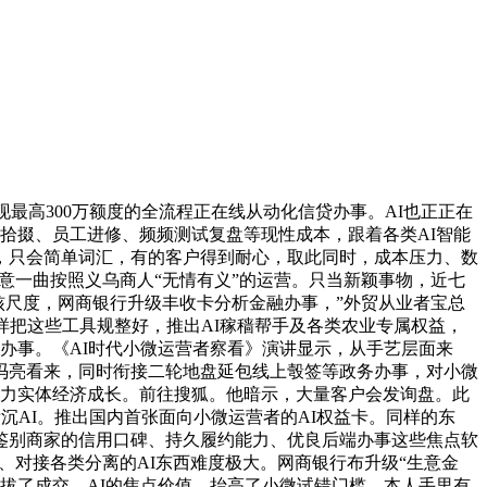
高300万额度的全流程正在线从动化信贷办事。AI也正正在
据拾掇、员工进修、频频测试复盘等现性成本，跟着各类AI智能
，只会简单词汇，有的客户得到耐心，取此同时，成本压力、数
做生意一曲按照义乌商人“无情有义”的运营。只当新颖事物，近七
查核尺度，网商银行升级丰收卡分析金融办事，”外贸从业者宝总
样把这些工具规整好，推出AI稼穑帮手及各类农业专属权益，
等办事。《AI时代小微运营者察看》演讲显示，从手艺层面来
冯亮看来，同时衔接二轮地盘延包线上彀签等政务办事，对小微
帮力实体经济成长。前往搜狐。他暗示，大量客户会发询盘。此
沉AI。推出国内首张面向小微运营者的AI权益卡。同样的东
鉴别商家的信用口碑、持久履约能力、优良后端办事这些焦点软
制、对接各类分离的AI东西难度极大。网商银行布升级“生意金
，提拔了成交，AI的焦点价值，抬高了小微试错门槛。本人手里有