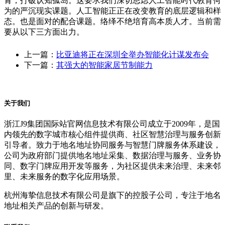
青，打破认知孤岛。这要求我们深切思虑人工智能时代教育何
为的严沉现实课题。人工智能正正在改变教育的底层逻辑和样
态。也是面对的配合课题。络绎不绝培育高本质人才。当前需
要从以下三方面出力。
上一篇：
比亚迪将正在深圳全举办智能化计谋发布会
下一篇：
其强大的智能家居节制能力
关于我们
浙江J9集团国际站官网信息技术有限公司成立于2009年，是国
内领先的数字城市核心组件提供商、社区智慧治理与服务创新
引导者。致力于地名地址协同服务与智慧门牌服务体系建设，
公司为政府部门提供地名地址采集、数据治理与服务、业务协
同、数字门牌应用开发等服务，为社区提供未来治理、未来邻
里、未来服务的数字化应用场景。
杭州海挚信息技术有限公司是旗下的控股子公司，专注于地名
地址相关产品的创新与研发。